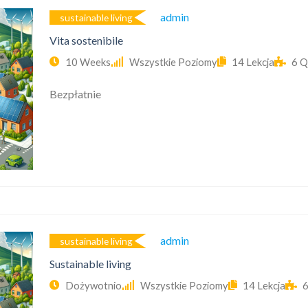
Admin
sustainable living
Vita sostenibile
10 Weeks
Wszystkie Poziomy
14 Lekcja
6 Q
Bezpłatnie
Admin
sustainable living
Sustainable living
Dożywotnio
Wszystkie Poziomy
14 Lekcja
6